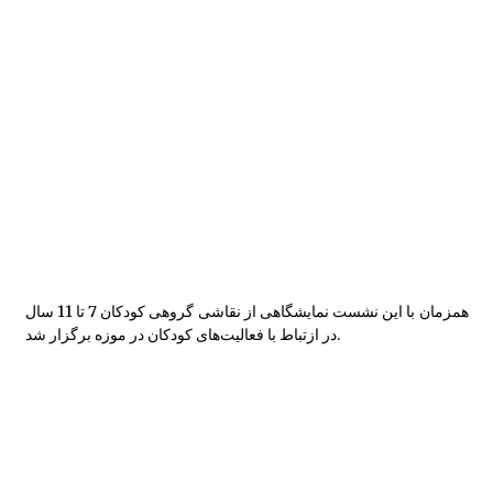
بر گزاری دوره آموزشی شناخت قصه و قصه گوی
ی آذزماه 1389
نمایشگاه نقاشی روی سفال به نفع کانون
انتخاب عضو کتابخانه کلنگانه بعنوان کتابدار نمونه
همزمان با این نشست نمایشگاهی از نقاشی گروهی کودکان 7 تا 11 سال
در ازتباط با فعالیت‌های کودکان در موزه برگزار شد.