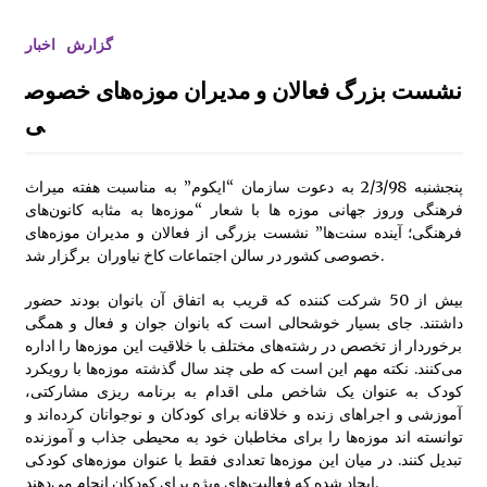
کارگاه و میزگرد مربوط به ادبیات کودک با موضو
گزارش
اخبار
ع شناخت قصه و قصه گویی و شاهنامه خوانی
نشست بزرگ فعالان و مدیران موزه‌های خصوص
ی
پنجشنبه 2/3/98 به دعوت سازمان “ایکوم” به مناسبت هفته میراث
گزارش سفر لرستان
فرهنگی وروز جهانی موزه ها با شعار “موزه‌ها به مثابه کانون‌های
فرهنگی؛ آینده سنت‌ها” نشست بزرگی از فعالان و مدیران موزه‌های
خصوصی کشور در سالن اجتماعات کاخ نیاوران برگزار شد.
گزارش سفر کردستان
بیش از 50 شرکت کننده که قریب به اتفاق آن بانوان بودند حضور
داشتند. جای بسیار خوشحالی است که بانوان جوان و فعال و همگی
چهاردهمین کتابخانۀ روستایی کانون توسعه راه ا
فتاد
برخوردار از تخصص در رشته‌های مختلف با خلاقیت این موزه‌ها را اداره
می‌کنند. نکته مهم این است که طی چند سال گذشته موزه‌ها با رویکرد
کودک به عنوان یک شاخص ملی اقدام به برنامه ریزی مشارکتی،
علی اکبر امیر خوئی برگزیده مسابقات علمی کا
آموزشی و اجراهای زنده و خلاقانه برای کودکان و نوجوانان کرده‌اند و
ربردی از مراکز آموزشی خراسان جنوبی مسابقا
توانسته اند موزه‌ها را برای مخاطبان خود به محیطی جذاب و آموزنده
ت کشوری
تبدیل کنند. در میان این موزه‌ها تعدادی فقط با عنوان موزه‌های کودکی
ایجاد شده که فعالیت‌های ویژه برای کودکان انجام می‌دهند.